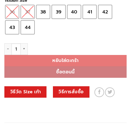
กดเลือก Size
36
37
38
39
40
41
42
43
44
จำนวน BF10 ชิ้น
หยิบใส่ตะกร้า
ซื้อตอนนี้
วิธีวัด Size เท้า
วิธีการสั่งซื้อ