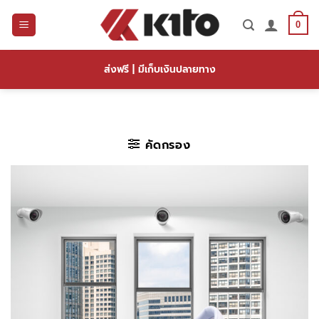
ข้าม
ไป
0
ยัง
เนื้อหา
ส่งฟรี | มีเก็บเงินปลายทาง
คัดกรอง