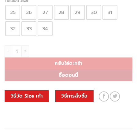
กดเลือก Size
25
26
27
28
29
30
31
32
33
34
จำนวน BE30 ชิ้น
หยิบใส่ตะกร้า
ซื้อตอนนี้
วิธีวัด Size เท้า
วิธีการสั่งซื้อ