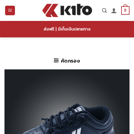
ข้าม
ไป
0
ยัง
เนื้อหา
ส่งฟรี | มีเก็บเงินปลายทาง
คัดกรอง