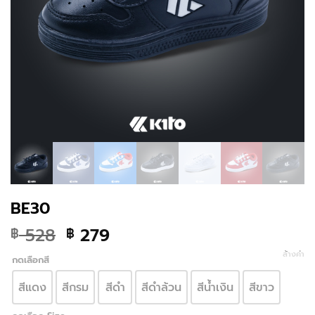
BE30
Original
Current
528
279
฿
฿
price
price
ล้างค่า
กดเลือกสี
was:
is:
฿ 528.
฿ 279.
สีแดง
สีกรม
สีดำ
สีดำล้วน
สีน้ำเงิน
สีขาว