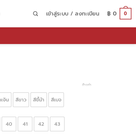
น
เข้าสู่ระบบ / ลงทะเบียน
฿
0
0
ล้างค่า
้ำเงิน
สีขาว
สีขี้ม้า
สีเบจ
40
41
42
43