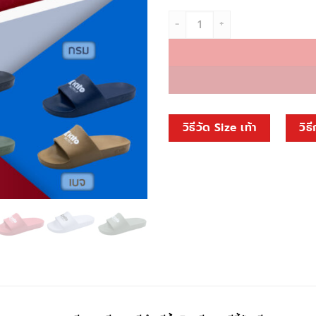
จำนวน AH173 ชิ้น
วิธีวัด Size เท้า
วิธี