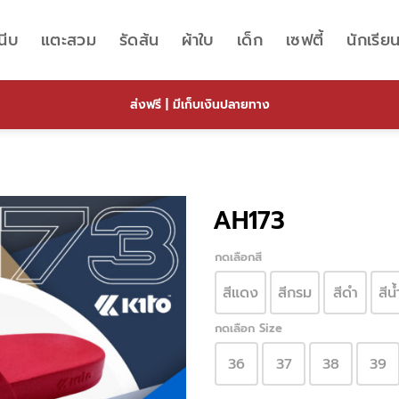
นีบ
แตะสวม
รัดส้น
ผ้าใบ
เด็ก
เซฟตี้
นักเรีย
ส่งฟรี | มีเก็บเงินปลายทาง
AH173
กดเลือกสี
สีแดง
สีกรม
สีดำ
สีน
กดเลือก Size
36
37
38
39