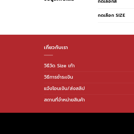
กดเลือกสี
กดเลือก SIZE
เกี่ยวกับเรา
วิธีวัด Size เท้า
วิธีการชำระเงิน
แจ้งโอนเงิน/ส่งสลิป
สถานที่จำหน่ายสินค้า