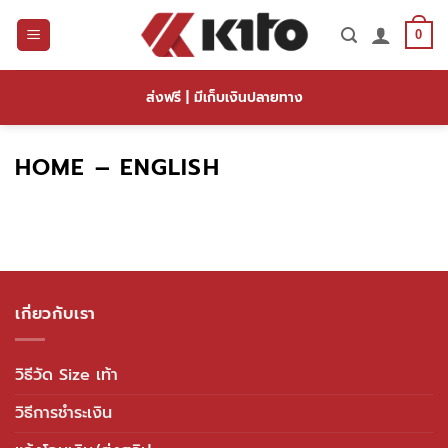
ข้าม
ไป
0
ยัง
เนื้อหา
ส่งฟรี | มีเก็บเงินปลายทาง
HOME – ENGLISH
เกี่ยวกับเรา
วิธีวัด Size เท้า
วิธีการชำระเงิน