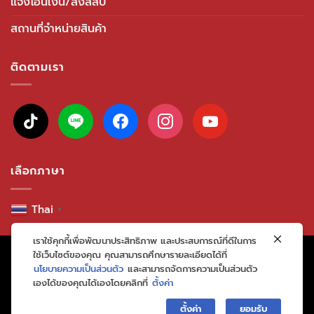
แจ้งโอนเงิน/ส่งสลิป
สถานที่จำหน่ายสินค้า
ติดตามเรา
tiktok
line
facebook
instagram
youtube
เลือกภาษา
Thai
▼
เราใช้คุกกี้เพื่อพัฒนาประสิทธิภาพ และประสบการณ์ที่ดีในการ
Copyright 2026 ©
Kito
ใช้เว็บไซต์ของคุณ คุณสามารถศึกษารายละเอียดได้ที่
นโยบายความเป็นส่วนตัว
และสามารถจัดการความเป็นส่วนตัว
เองได้ของคุณได้เองโดยคลิกที่
ตั้งค่า
ตั้งค่า
ยอมรับ